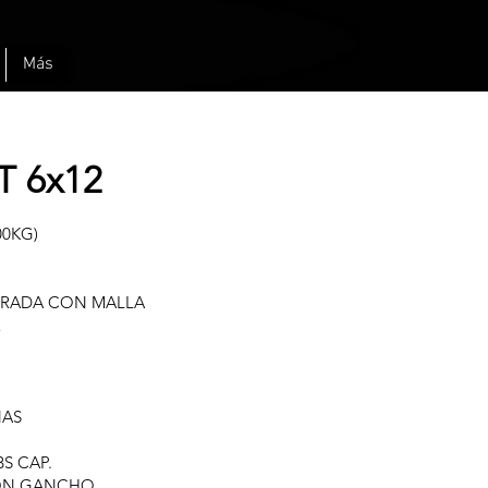
Más
T 6x12
00KG)
ORRADA CON MALLA
E
NAS
S CAP.
CON GANCHO