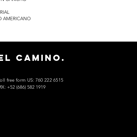
RIAL
RO AMERICANO
el camino.
oll free form US: 760 222 6515
MX:
+52 (686) 582 1919