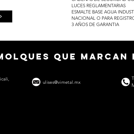
LUCES REGLAMENTARIAS
ESMALTE BASE AGUA INDUST
NACIONAL O PARA REGIST
3 AÑOS DE GARANTIA
emolques que marcan 
T
cali,
ulises@vimetal.mx